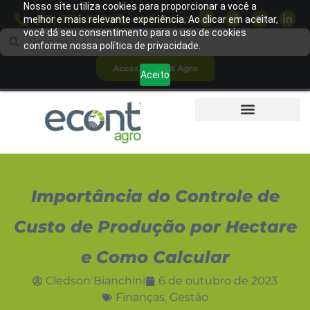
Nosso site utiliza cookies para proporcionar a você a
(65) 3311-5600
WhatsApp
melhor e mais relevante experiência. Ao clicar em aceitar,
você dá seu consentimento para o uso de cookies
conforme nossa política de privacidade.
Acessar Econt Agro
Aceito
Importância do Controle de
Custo de Produção por Hectare
e Como Calcular
Cledson Bianchini
6 de outubro de 2023
Finanças
,
Gestão