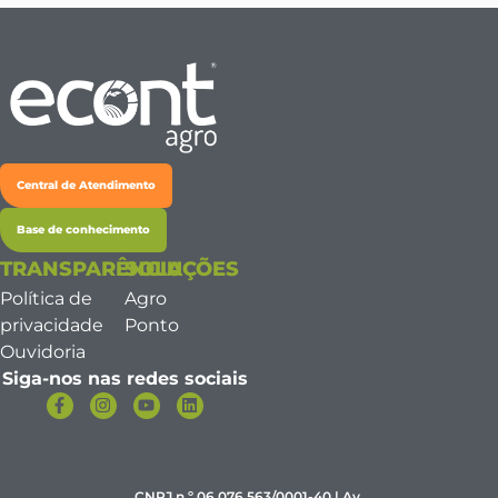
Central de Atendimento
Base de conhecimento
TRANSPARÊNCIA
SOLUÇÕES
Política de
Agro
privacidade
Ponto
Ouvidoria
Siga-nos nas redes sociais
CNPJ n.º 06.076.563/0001-40 | Av.