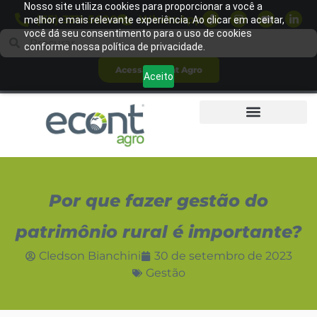
Nosso site utiliza cookies para proporcionar a você a
(65) 3311-5600
WhatsApp
melhor e mais relevante experiência. Ao clicar em aceitar,
você dá seu consentimento para o uso de cookies
conforme nossa política de privacidade.
Acessar Econt Agro
Aceito
Por que fazer gestão do
patrimônio rural é importante?
Cledson Bianchini
30 de setembro de 2023
Gestão