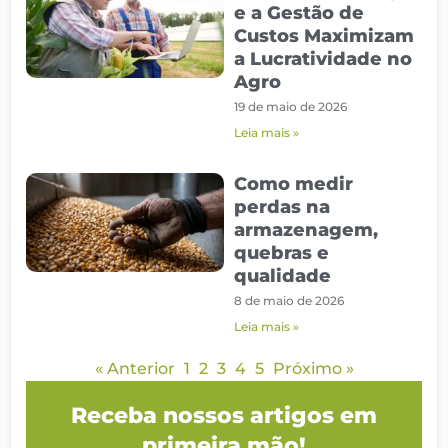
e a Gestão de
Custos Maximizam
a Lucratividade no
Agro
19 de maio de 2026
Leia mais »
Como medir
perdas na
armazenagem,
quebras e
qualidade
8 de maio de 2026
Leia mais »
« Anterior
1
2
3
4
5
Próximo »
Receba nossos artigos em
primeira mão!