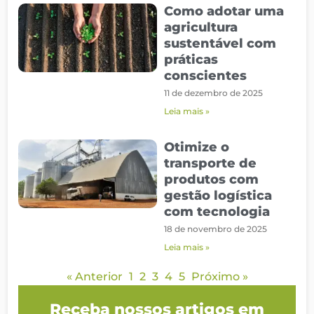
Como adotar uma
agricultura
sustentável com
práticas
conscientes
11 de dezembro de 2025
Leia mais »
Otimize o
transporte de
produtos com
gestão logística
com tecnologia
18 de novembro de 2025
Leia mais »
« Anterior
1
2
3
4
5
Próximo »
Receba nossos artigos em