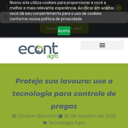
Nosso site utiliza cookies para proporcionar a você a
(65) 3311-5600
WhatsApp
melhor e mais relevante experiência. Ao clicar em aceitar,
você dá seu consentimento para o uso de cookies
conforme nossa política de privacidade.
Acessar Econt Agro
Aceito
Proteja sua lavoura: use a
tecnologia para controle de
pragas
Cledson Bianchini
30 de outubro de 2025
Tecnologia Agro