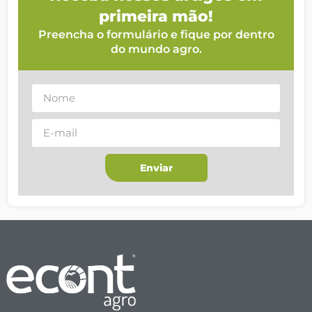
primeira mão!
Preencha o formulário e fique por dentro
do mundo agro.
Enviar